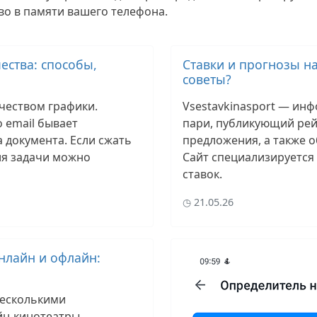
во в памяти вашего телефона.
ества: способы,
Ставки и прогнозы на
советы?
чеством графики.
Vsestavkinasport — ин
 email бывает
пари, публикующий рей
а документа. Если сжать
предложения, а также 
ия задачи можно
Сайт специализируется 
ставок.
21.05.26
нлайн и офлайн:
несколькими
н-кинотеатры,