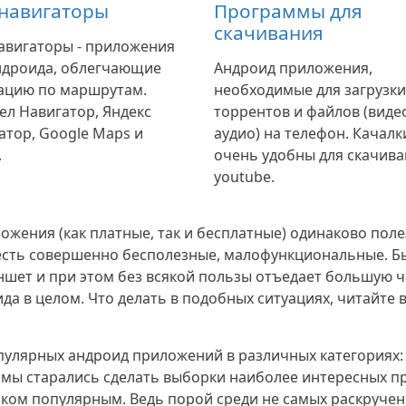
навигаторы
Программы для
скачивания
авигаторы - приложения
ндроида, облегчающие
Андроид приложения,
ацию по маршрутам.
необходимые для загрузки
ел Навигатор, Яндекс
торрентов и файлов (виде
атор, Google Maps и
аудио) на телефон. Качалк
.
очень удобны для скачива
youtube.
ожения (как платные, так и бесплатные) одинаково поле
есть совершенно бесполезные, малофункциональные. Быв
ншет и при этом без всякой пользы отъедает большую ч
да в целом. Что делать в подобных ситуациях, читайте в
опулярных андроид приложений в различных категориях:
, мы старались сделать выборки наиболее интересных п
ишком популярным. Ведь порой среди не самых раскруч