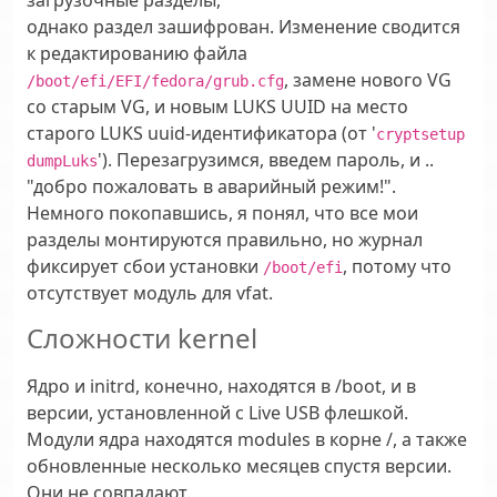
однако раздел зашифрован. Изменение сводится
к редактированию файла
, замене нового VG
/boot/efi/EFI/fedora/grub.cfg
со старым VG, и новым LUKS UUID на место
старого LUKS uuid-идентификатора (от '
cryptsetup
'). Перезагрузимся, введем пароль, и ..
dumpLuks
"добро пожаловать в аварийный режим!".
Немного покопавшись, я понял, что все мои
разделы монтируются правильно, но журнал
фиксирует сбои установки
, потому что
/boot/efi
отсутствует модуль для vfat.
Сложности kernel
Ядро и initrd, конечно, находятся в /boot, и в
версии, установленной с Live USB флешкой.
Модули ядра находятся modules в корне /, а также
обновленные несколько месяцев спустя версии.
Они не совпадают.