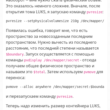
Это оказалось немного сложнее. Вначале, после
открытия тома LUKS, я запускаю команду
:
pvresize
pvresize --setphysicalvolumesize 210g /dev/mapper/sec
Появилась ошибка, говорит мне, что есть
пространство за новосозданным последним
пространством. Нужно вычесть из последнего
расстояние, что последней степени называется
. Запуск осуществляется с помощью
$boundary
команды
- отсюда
pvdisplay /dev/mapper/secret
получаем общее физическое пространство и
называем это
. Затем используем
для
$total
pvmove
переноса:
и перезапускаем команду
.
pvresize
Теперь надо изменить размер контейнера LUKS,