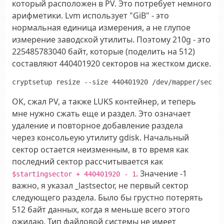
который расположен в PV. Это потребует немного
арифметики. Lvm использует "GiB" - это
нормальная единица измерения, а не глупое
измерение заводской утилиты. Поэтому 210g - это
225485783040 байт, которые (поделить на 512)
составляют 440401920 секторов на жестком диске.
cryptsetup resize --size 440401920 /dev/mapper/secret
ОК, сжал PV, а также LUKS контейнер, и теперь
мне нужно сжать еще и раздел. Это означает
удаление и повторное добавление раздела
через консольеую утилиту gdisk. Начальный
сектор остается неизменным, в то время как
последний сектор рассчитывается как
. Значение -1
$startingsector + 440401920 - 1
важно, я указал _lastsector, не первый сектор
следующего раздела. Было бы грустно потерять
512 байт данных, когда я меньше всего этого
ожидаю. Тип файловой системы не имеет