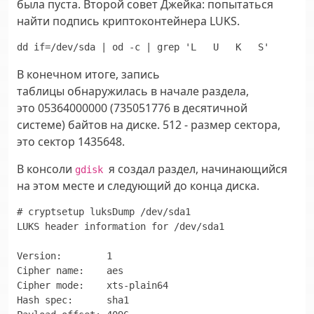
была пуста. Второй совет Джейка: попытаться
найти подпись криптоконтейнера LUKS.
dd if=/dev/sda | od -c | grep 'L   U   K   S'
В конечном итоге, запись
таблицы обнаружилась в начале раздела,
это 05364000000 (735051776 в десятичной
системе) байтов на диске. 512 - размер сектора,
это сектор 1435648.
В консоли
я создал раздел, начинающийся
gdisk
на этом месте и следующий до конца диска.
# cryptsetup luksDump /dev/sda1

LUKS header information for /dev/sda1

Version:        1

Cipher name:    aes

Cipher mode:    xts-plain64

Hash spec:      sha1
