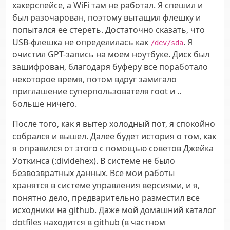
хакерспейсе, а WiFi там не работал. Я спешил и
был разочарован, поэтому вытащил флешку и
попытался ее стереть. Достаточно сказать, что
USB-флешка не определилась как
. Я
/dev/sda
очистил GPT-запись на моем ноутбуке. Диск был
зашифрован, благодаря буферу все поработало
некоторое время, потом вдруг замигало
приглашение суперпользователя root и ..
больше ничего.
После того, как я вытер холодный пот, я спокойно
собрался и вышел. Далее будет история о том, как
я оправился от этого с помощью советов Джейка
Уоткинса (:dividehex). В системе не было
безвозвратных данных. Все мои работы
хранятся в системе управления версиями, и я,
понятно дело, предварительно разместил все
исходники на github. Даже мой домашний каталог
dotfiles находится в github (в частном