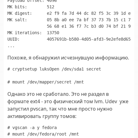
Payload offset: 4096

MK bits:        512

MK digest:      e2 f9 fa 7d 44 dc 82 f5 3c 39 1d e2 a
MK salt:        05 8b a0 ee 7a bf 37 73 7b 15 c1 7a 4
                56 68 e1 36 f7 7c b3 d0 74 bf 21 98 a
MK iterations:  13750

UUID:           4057691b-b580-4d05-afd3-9e2efe8d65d3

Похоже, я обнаружил исчезнувшую информацию.
# cryptsetup luksOpen /dev/sda1 secret

# mount /dev/mapper/secret /mnt
Однако это не сработало. Это не раздел в
формате ext4 - это физический том lvm. Udev уже
запустил pvscan, так что мне просто нужно
активировать группу томов:
# vgscan -a y fedora

# mount /dev/fedora/root /mnt
