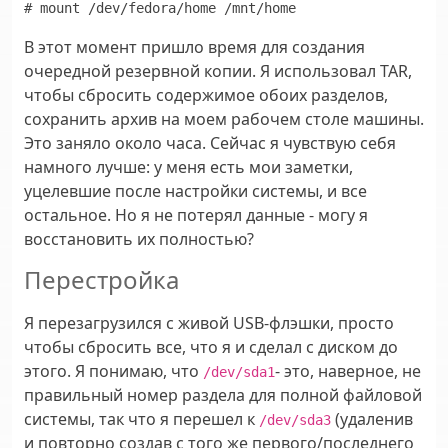
# mount /dev/fedora/home /mnt/home
В этот момент пришло время для создания
очередной резервной копии. Я использовал TAR,
чтобы сбросить содержимое обоих разделов,
сохранить архив на моем рабочем столе машины.
Это заняло около часа. Сейчас я чувствую себя
намного лучше: у меня есть мои заметки,
уцелевшие после настройки системы, и все
остальное. Но я не потерял данные - могу я
восстановить их полностью?
Перестройка
Я перезагрузился с живой USB-флэшки, просто
чтобы сбросить все, что я и сделал с диском до
этого. Я понимаю, что
- это, наверное, не
/dev/sda1
правильный номер раздела для полной файловой
системы, так что я перешел к
(удаленив
/dev/sda3
и повторно создав с того же первого/последнего