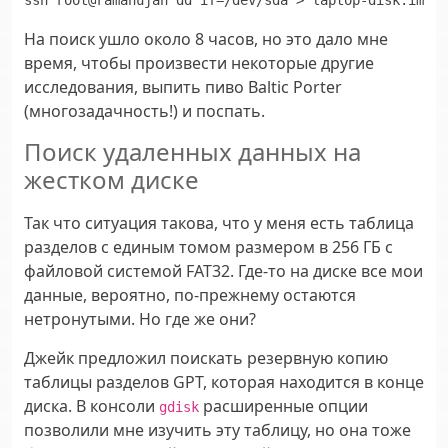
ssh root@ramanujan dd if=/dev/sda > laptop-disk.img
На поиск ушло около 8 часов, но это дало мне
время, чтобы произвести некоторые другие
исследования, выпить пиво Baltic Porter
(многозадачность!) и поспать.
Поиск удаленных данных на
жестком диске
Так что ситуация такова, что у меня есть таблица
разделов с единым томом размером в 256 ГБ с
файловой системой FAT32. Где-то на диске все мои
данные, вероятно, по-прежнему остаются
нетронутыми. Но где же они?
Джейк предложил поискать резервную копию
таблицы разделов GPT, которая находится в конце
диска. В консоли
расширенные опции
gdisk
позволили мне изучить эту таблицу, но она тоже