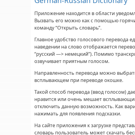
German-Russian Dictionary
Приложение находится в области уведомл
Вызвать его можно как с помощью горячих
команду “Открыть словарь”.
Главное удобство голосового перевода е
наведении на слово отображается перево
“русский —> немецкий”). Помимо транскр
озвучивает приятным голосом.
Направленность перевода можно выбрать 
всплывающем при переводе окошке.
Такой способ перевода (ввод голосом) да
нравится или очень мешает всплывающий
отключить данную возможность. Как вар
нажимать для появления подсказки.
На сайте приложения к загрузке предста
словарь пользователь может скачать бе