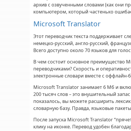
архив с озвученными словами (как они п
компьютером, который частенько ошибае
Microsoft Translator
Этот переводчик текста поддерживает сл
немецко-русский, англо-русский, французс
Всего доступно около 70 языков для голо
В чем состоит основное преимущество Mi
переводчиками? Скорость и оперативност
электронные словари вместе с оффлайн-б
Microsoft Translator занимает 6 Мб и вк
200 тысяч слов – это внушительный запас
показалось, вы можете расширить лексико
словарную базу. Правда, языковые пакет
После запуска Microsoft Translator “пряч
клику на иконке. Перевод удобен благода