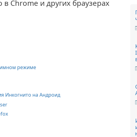
в Chrome и других браузерах
нимном режиме
я Инкогнито на Андроид
ser
efox