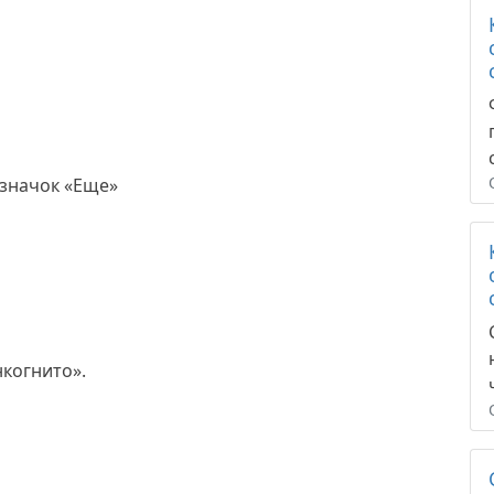
 значок «Еще»
нкогнито».