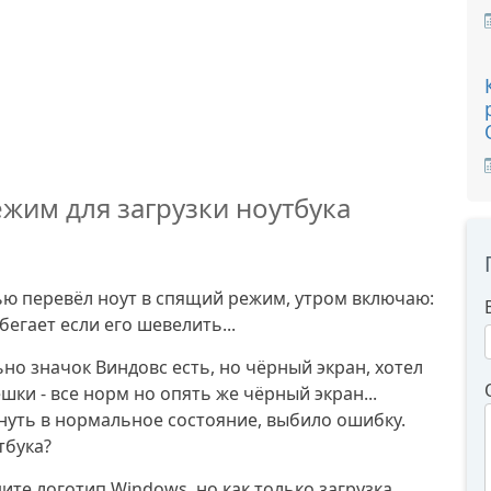
жим для загрузки ноутбука
ью перевёл ноут в спящий режим, утром включаю:
егает если его шевелить...
но значок Виндовс есть, но чёрный экран, хотел
шки - все норм но опять же чёрный экран...
нуть в нормальное состояние, выбило ошибку.
тбука?
ите логотип Windows, но как только загрузка