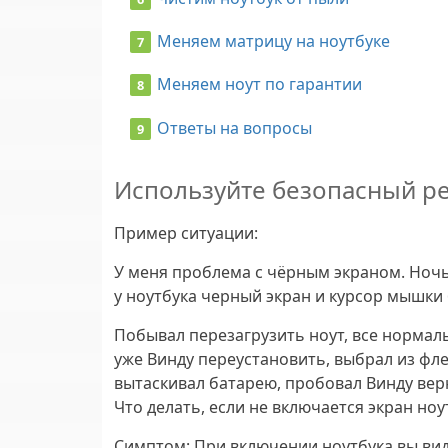
Меняем матрицу на ноутбуке
Меняем ноут по гарантии
Ответы на вопросы
Используйте безопасный ре
Пример ситуации
:
У меня проблема с чёрным экраном. Ноч
у ноутбука черный экран и курсор мышки б
Побывал перезагрузить ноут, все нормаль
уже Винду переустановить, выбрал из фле
вытаскивал батарею, пробовал Винду вер
Что делать, если не включается экран ноу
Симптом
: При включении ноутбука вы вид