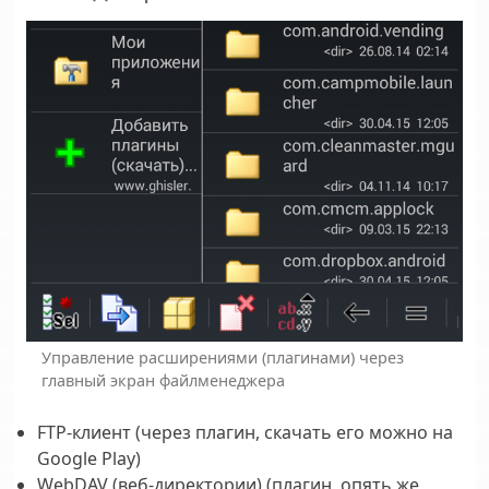
Управление расширениями (плагинами) через
главный экран файлменеджера
FTP-клиент (через плагин, скачать его можно на
Google Play)
WebDAV (вeб-директории) (плагин, опять же,