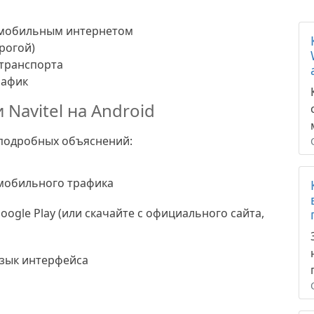
м мобильным интернетом
рогой)
 транспорта
рафик
Navitel на Android
з подробных объяснений:
мобильного трафика
oogle Play (или скачайте с официального сайта,
зык интерфейса