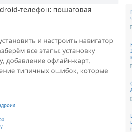
Android‑телефон: пошаговая
к установить и настроить навигатор
азберём все этапы: установку
y, добавление офлайн-карт,
ение типичных ошибок, которые
ндроид
ра
ay