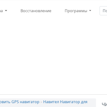
ва
Восстановление
Программы
новить GPS навигатор
»
Навител Навигатор для
Ч