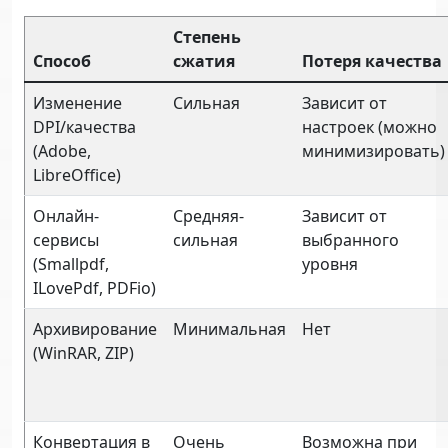
Степень
Способ
сжатия
Потеря качества
Изменение
Сильная
Зависит от
DPI/качества
настроек (можно
(Adobe,
минимизировать)
LibreOffice)
Онлайн-
Средняя-
Зависит от
сервисы
сильная
выбранного
(Smallpdf,
уровня
ILovePdf, PDFio)
Архивирование
Минимальная
Нет
(WinRAR, ZIP)
Конвертация в
Очень
Возможна при