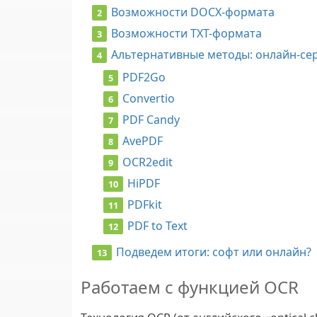
Возможности DOCX-формата
Возможности TXT-формата
Альтернативные методы: онлайн-с
PDF2Go
Convertio
PDF Candy
AvePDF
OCR2edit
HiPDF
PDFkit
PDF to Text
Подведем итоги: софт или онлайн?
Работаем с функцией OCR