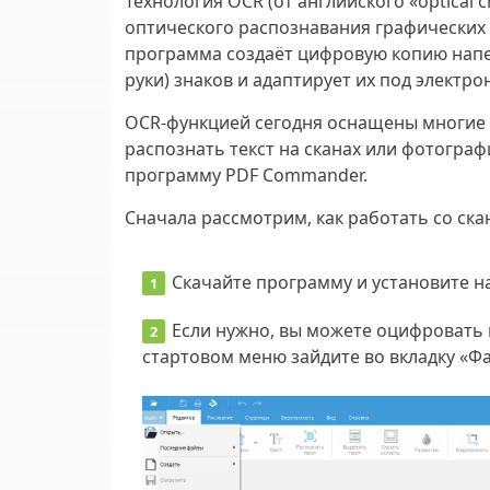
Технология OCR (от английского «optical c
оптического распознавания графических 
программа создаёт цифровую копию напе
руки) знаков и адаптирует их под электр
OCR-функцией сегодня оснащены многие 
распознать текст на сканах или фотогра
программу PDF Commander.
Сначала рассмотрим, как работать со ск
Скачайте программу и установите на
Если нужно, вы можете оцифровать
стартовом меню зайдите во вкладку «Ф